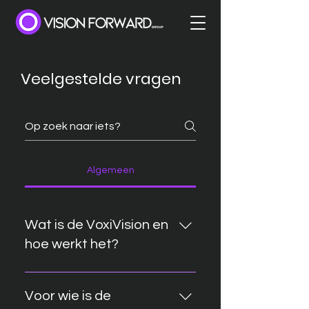
Veelgestelde vragen
Algemeen
Wat is de VoxiVision en
hoe werkt het?
De VoxiVision is een mobiel
voorleesapparaat dat speciaal is
Voor wie is de