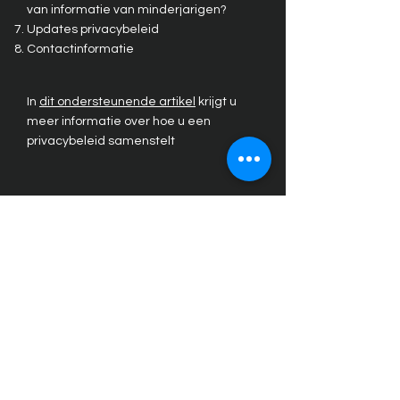
van informatie van minderjarigen?
Updates privacybeleid
Contactinformatie
In
dit ondersteunende artikel
krijgt u
meer informatie over hoe u een
privacybeleid samenstelt
De uitleg en informatie die hierin wordt
gegeven betreft echter enkel uitleg,
informatie en voorbeelden in algemene
zin. U dient dit artikel niet te interpreteren
als juridisch advies of als aanbevelingen
omtrent hetgeen u daadwerkelijk zou
moeten doen. We raden u aan juridisch
advies in te winnen voor het verkrijgen
van inzicht en om u te helpen bij het
opstellen van uw privacybeleid.